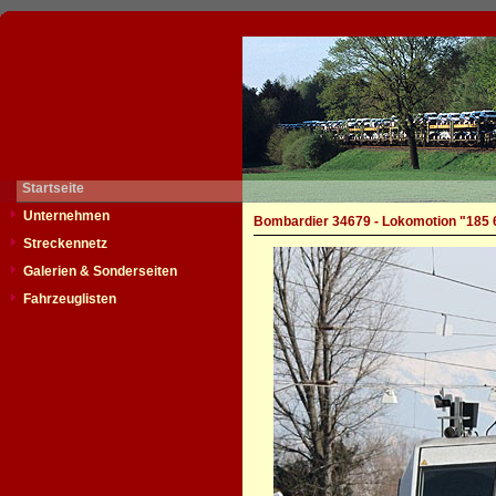
Startseite
Unternehmen
Bombardier 34679 - Lokomotion "185 
Streckennetz
Galerien & Sonderseiten
Fahrzeuglisten