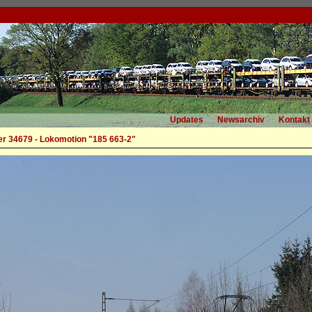
Updates
Newsarchiv
Kontakt
r 34679 - Lokomotion "185 663-2"