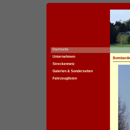
Startseite
Unternehmen
Bombardie
Streckennetz
Galerien & Sonderseiten
Fahrzeuglisten