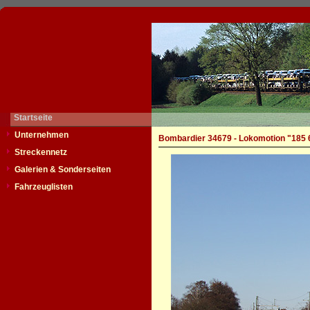
Startseite
Unternehmen
Bombardier 34679 - Lokomotion "185 
Streckennetz
Galerien & Sonderseiten
Fahrzeuglisten