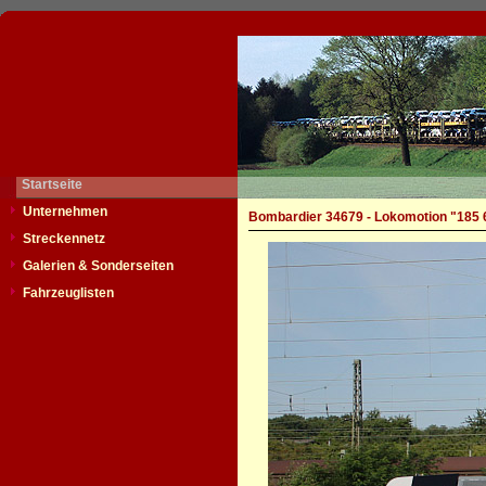
Startseite
Unternehmen
Bombardier 34679 - Lokomotion "185 
Streckennetz
Galerien & Sonderseiten
Fahrzeuglisten