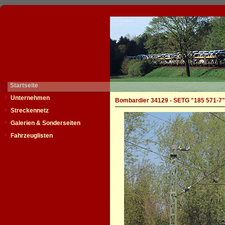
Startseite
Unternehmen
Bombardier 34129 - SETG "185 571-7"
Streckennetz
Galerien & Sonderseiten
Fahrzeuglisten