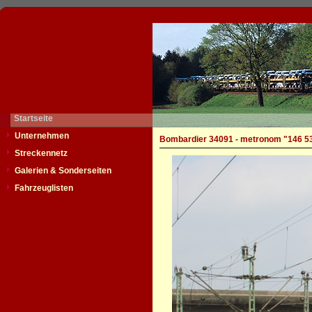
Startseite
Unternehmen
Bombardier 34091 - metronom "146 5
Streckennetz
Galerien & Sonderseiten
Fahrzeuglisten