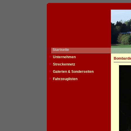
Startseite
Unternehmen
Bombardie
Streckennetz
Galerien & Sonderseiten
Fahrzeuglisten