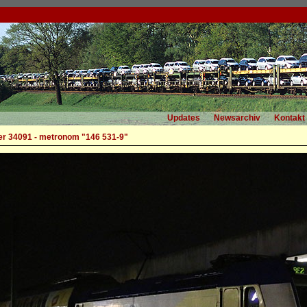
Updates
Newsarchiv
Kontakt
r 34091 - metronom "146 531-9"