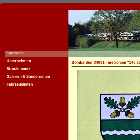
Startseite
Unternehmen
Bombardier 34091 - metronom "146 5
Streckennetz
Galerien & Sonderseiten
Fahrzeuglisten