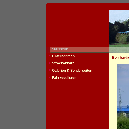
Startseite
Unternehmen
Bombardie
Streckennetz
Galerien & Sonderseiten
Fahrzeuglisten