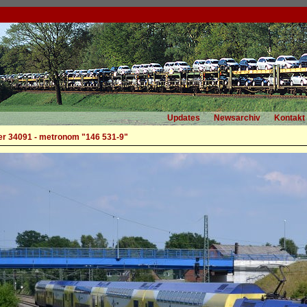
Updates
Newsarchiv
Kontakt
r 34091 - metronom "146 531-9"