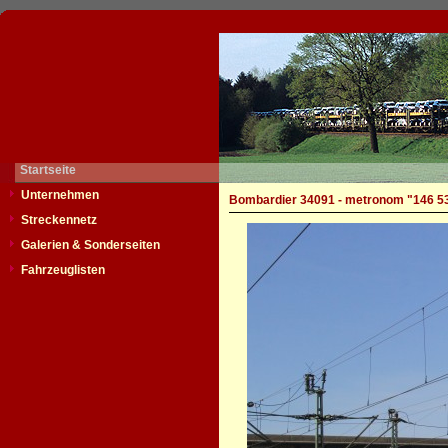
Startseite
Unternehmen
Bombardier 34091 - metronom "146 5
Streckennetz
Galerien & Sonderseiten
Fahrzeuglisten