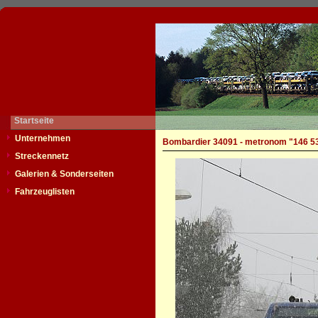
Startseite
Unternehmen
Bombardier 34091 - metronom "146 5
Streckennetz
Galerien & Sonderseiten
Fahrzeuglisten