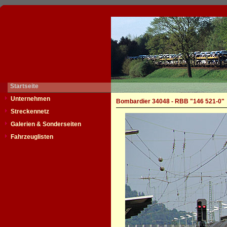
Startseite
Unternehmen
Bombardier 34048 - RBB "146 521-0"
Streckennetz
Galerien & Sonderseiten
Fahrzeuglisten