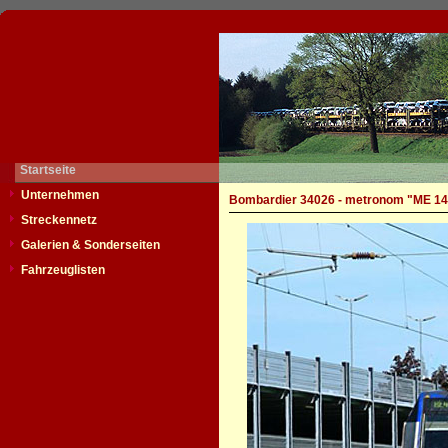
Startseite
Unternehmen
Bombardier 34026 - metronom "ME 14
Streckennetz
Galerien & Sonderseiten
Fahrzeuglisten