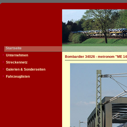
Startseite
Unternehmen
Bombardier 34026 - metronom "ME 14
Streckennetz
Galerien & Sonderseiten
Fahrzeuglisten