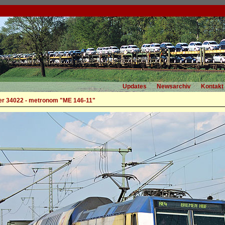
Updates
Newsarchiv
Kontakt
r 34022 - metronom "ME 146-11"