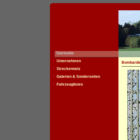
Startseite
Unternehmen
Bombardie
Streckennetz
Galerien & Sonderseiten
Fahrzeuglisten