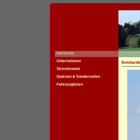
Startseite
Unternehmen
Bombardie
Streckennetz
Galerien & Sonderseiten
Fahrzeuglisten