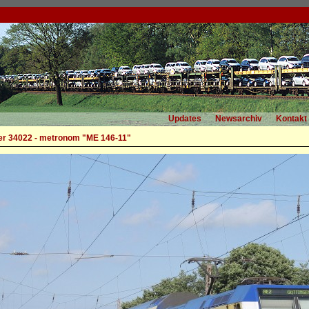
Updates
Newsarchiv
Kontakt
r 34022 - metronom "ME 146-11"