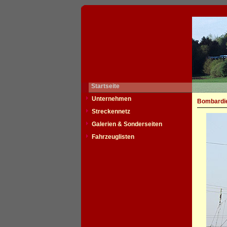
Startseite
Unternehmen
Bombardie
Streckennetz
Galerien & Sonderseiten
Fahrzeuglisten