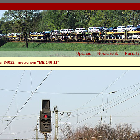
Updates
Newsarchiv
Kontakt
r 34022 - metronom "ME 146-11"