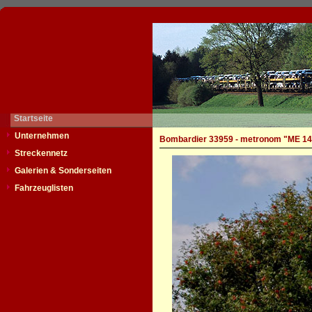
Startseite
Unternehmen
Bombardier 33959 - metronom "ME 14
Streckennetz
Galerien & Sonderseiten
Fahrzeuglisten