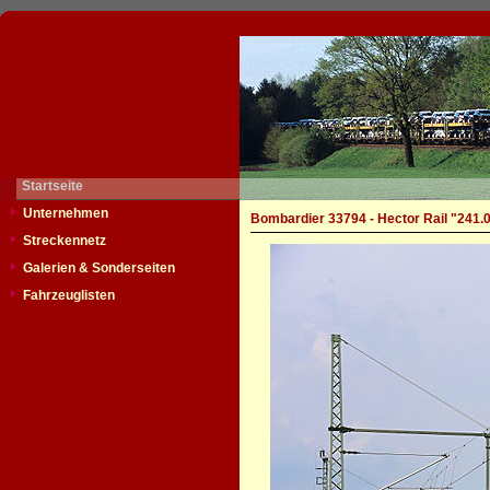
Startseite
Unternehmen
Bombardier 33794 - Hector Rail "241.
Streckennetz
Galerien & Sonderseiten
Fahrzeuglisten