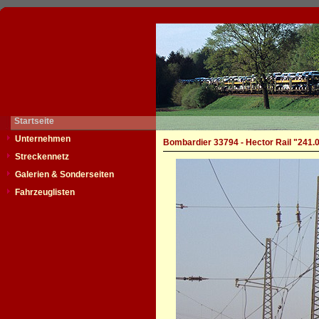
Startseite
Unternehmen
Bombardier 33794 - Hector Rail "241.
Streckennetz
Galerien & Sonderseiten
Fahrzeuglisten