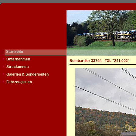
Startseite
Unternehmen
Bombardier 33794 - TXL "241.002"
Streckennetz
Galerien & Sonderseiten
Fahrzeuglisten