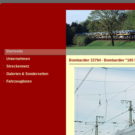
Startseite
Unternehmen
Bombardier 33794 - Bombardier "185 
Streckennetz
Galerien & Sonderseiten
Fahrzeuglisten