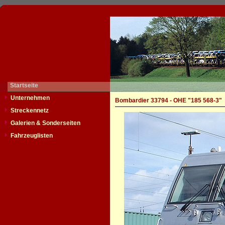
Startseite
Unternehmen
Bombardier 33794 - OHE "185 568-3"
Streckennetz
Galerien & Sonderseiten
Fahrzeuglisten