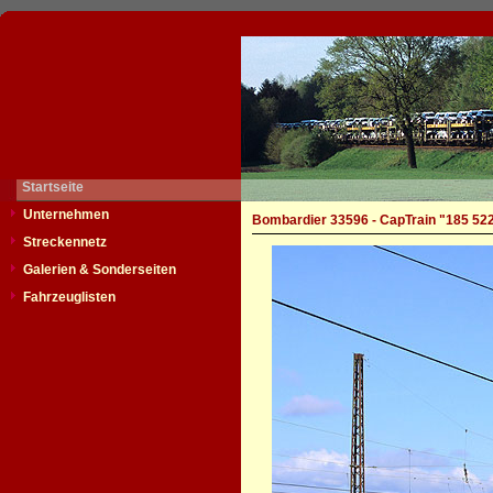
Startseite
Unternehmen
Bombardier 33596 - CapTrain "185 52
Streckennetz
Galerien & Sonderseiten
Fahrzeuglisten