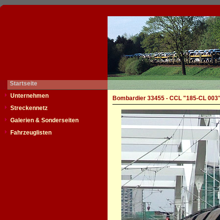
Startseite
Unternehmen
Bombardier 33455 - CCL "185-CL 003
Streckennetz
Galerien & Sonderseiten
Fahrzeuglisten