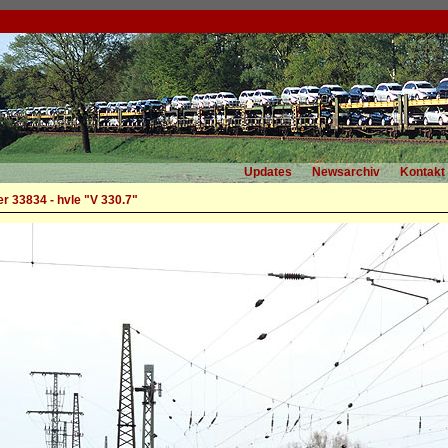
Updates
Newsarchiv
Kontakt
r 33834 - hvle "V 330.7"