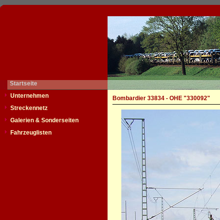
Startseite
Unternehmen
Bombardier 33834 - OHE "330092"
Streckennetz
Galerien & Sonderseiten
Fahrzeuglisten