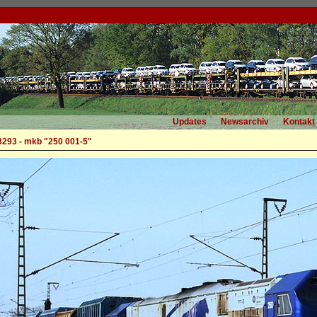
Updates
Newsarchiv
Kontakt
3293 - mkb "250 001-5"