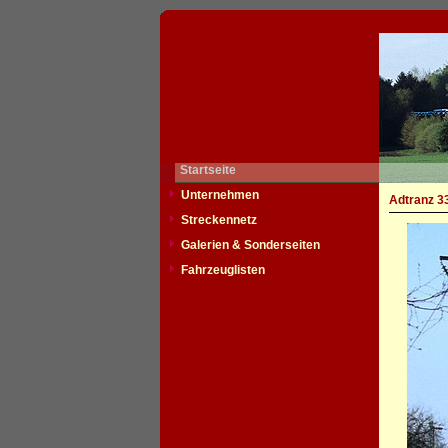
Startseite
Unternehmen
Adtranz 3
Streckennetz
Galerien & Sonderseiten
Fahrzeuglisten