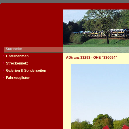
Startseite
Unternehmen
ADtranz 33293 - OHE "330094"
Streckennetz
Galerien & Sonderseiten
Fahrzeuglisten