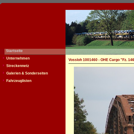
Startseite
Unternehmen
Vossloh 1001460 - OHE Cargo "Fz. 14
Streckennetz
Galerien & Sonderseiten
Fahrzeuglisten