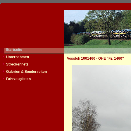
Startseite
Unternehmen
Vossloh 1001460 - OHE "Fz. 1460"
Streckennetz
Galerien & Sonderseiten
Fahrzeuglisten