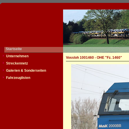
Startseite
Unternehmen
Vossloh 1001460 - OHE "Fz. 1460"
Streckennetz
Galerien & Sonderseiten
Fahrzeuglisten