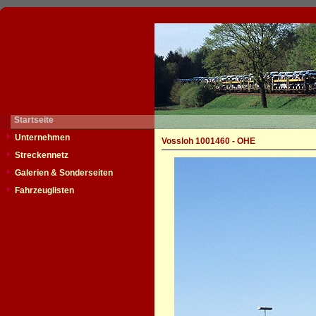
Startseite
Unternehmen
Vossloh 1001460 - OHE
Streckennetz
Galerien & Sonderseiten
Fahrzeuglisten