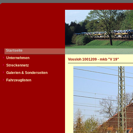
Startseite
Unternehmen
Vossloh 1001209 - mkb "V 19"
Streckennetz
Galerien & Sonderseiten
Fahrzeuglisten