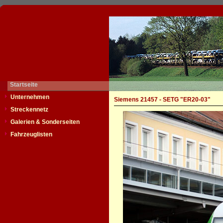
Startseite
Unternehmen
Siemens 21457 - SETG "ER20-03"
Streckennetz
Galerien & Sonderseiten
Fahrzeuglisten