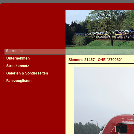
Startseite
Unternehmen
Siemens 21457 - OHE "270082"
Streckennetz
Galerien & Sonderseiten
Fahrzeuglisten