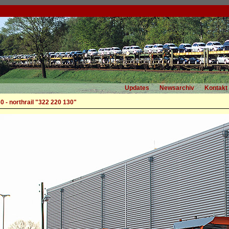
Updates
Newsarchiv
Kontakt
 - northrail "322 220 130"