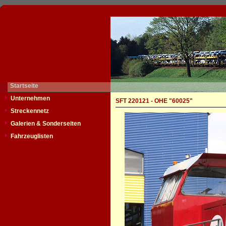
Startseite
Unternehmen
SFT 220121 - OHE "60025"
Streckennetz
Galerien & Sonderseiten
Fahrzeuglisten