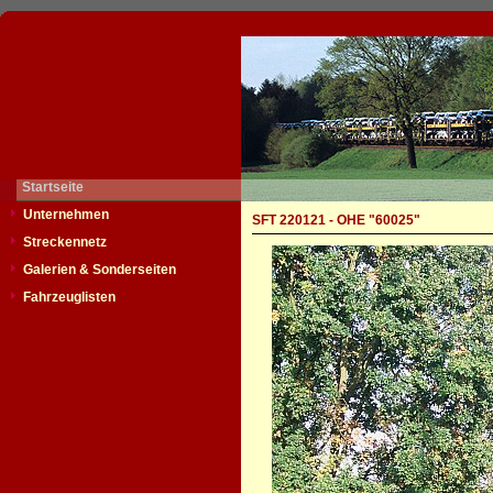
Startseite
Unternehmen
SFT 220121 - OHE "60025"
Streckennetz
Galerien & Sonderseiten
Fahrzeuglisten