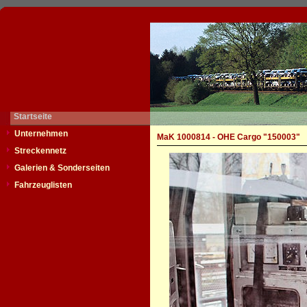
Startseite
Unternehmen
MaK 1000814 - OHE Cargo "150003"
Streckennetz
Galerien & Sonderseiten
Fahrzeuglisten