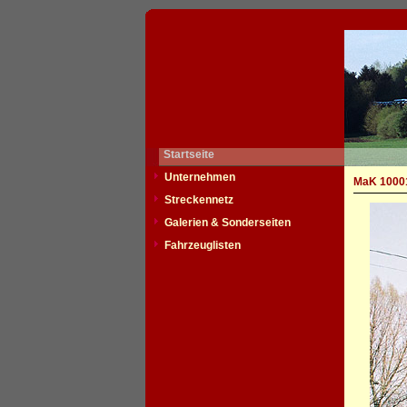
Startseite
Unternehmen
MaK 10001
Streckennetz
Galerien & Sonderseiten
Fahrzeuglisten