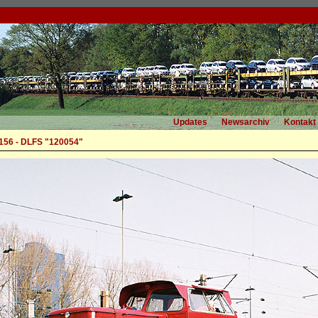
Updates
Newsarchiv
Kontakt
56 - DLFS "120054"