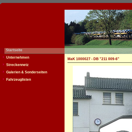
Startseite
Unternehmen
MaK 1000027 - DB "211 009-6"
Streckennetz
Galerien & Sonderseiten
Fahrzeuglisten