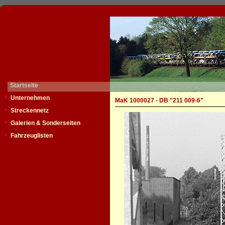
Startseite
Unternehmen
MaK 1000027 - DB "211 009-6"
Streckennetz
Galerien & Sonderseiten
Fahrzeuglisten