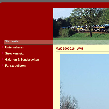
Startseite
Unternehmen
MaK 1000016 - AVG
Streckennetz
Galerien & Sonderseiten
Fahrzeuglisten