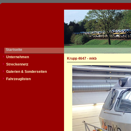
Startseite
Unternehmen
Krupp 4647 - mkb
Streckennetz
Galerien & Sonderseiten
Fahrzeuglisten