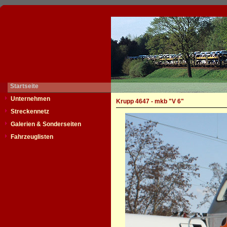
Startseite
Unternehmen
Krupp 4647 - mkb "V 6"
Streckennetz
Galerien & Sonderseiten
Fahrzeuglisten