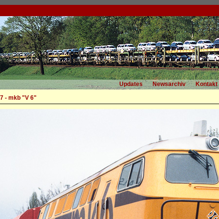
Updates
Newsarchiv
Kontakt
7 - mkb "V 6"