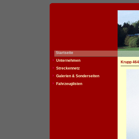
Startseite
Unternehmen
Krupp 464
Streckennetz
Galerien & Sonderseiten
Fahrzeuglisten