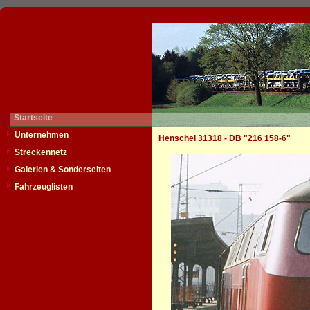
Startseite
Unternehmen
Henschel 31318 - DB "216 158-6"
Streckennetz
Galerien & Sonderseiten
Fahrzeuglisten