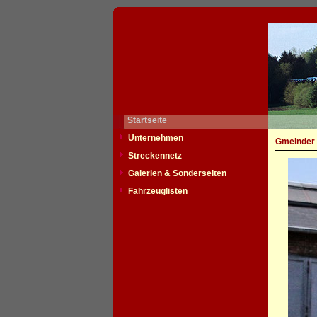
Startseite
Unternehmen
Gmeinder 
Streckennetz
Galerien & Sonderseiten
Fahrzeuglisten