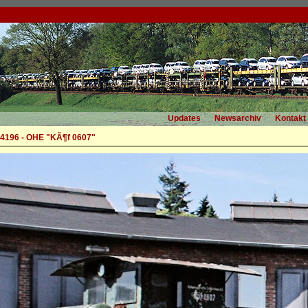
Updates
Newsarchiv
Kontakt
4196 - OHE "KÃ¶f 0607"