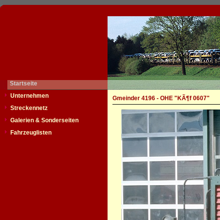
Startseite
Unternehmen
Gmeinder 4196 - OHE "KÃ¶f 0607"
Streckennetz
Galerien & Sonderseiten
Fahrzeuglisten